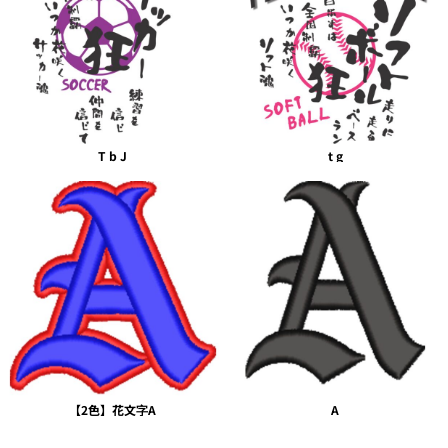
T b J
t g
【2色】花文字A
A