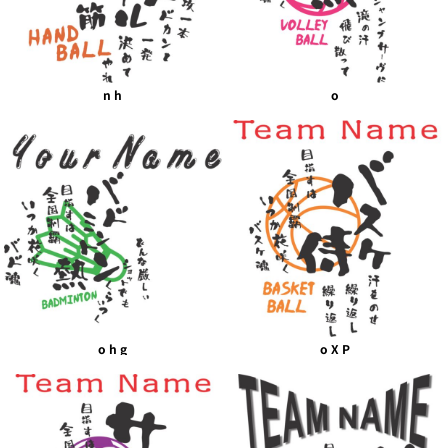
n h
o
o h g
o X P