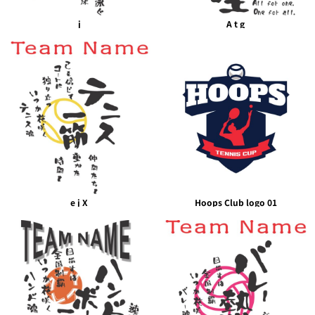
j
A t g
e j X
Hoops Club logo 01