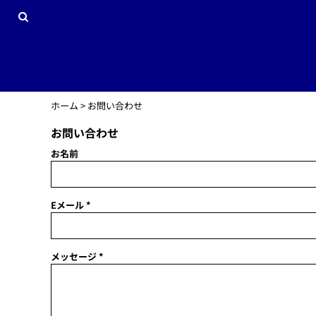
JPY - Japan Yen
サッカーデモサイト
プライバシーポリシーとクッキーについて
ホーム
オリジナルワッペン
利用規約
商品一覧
DTGプリントインフォメーション
商品一覧
昇華加工インフォメーション
会社概要
刺繍加工インフォメーション
会社概要
スクリーンプリント加工インフォメーション
お問い合わせ
ホーム
>
お問い合わせ
転写加工インフォメーション
お問い合わせ
ログイン
ラインストーン加工インフォメーション
新規会員登録
お名前
カート：0点
Currency:
¥
JPY
Eメール *
メッセージ *