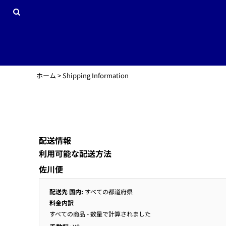
JPY - Japan Yen
サッカーデモサイト
プライバシーポリシーとクッキーについて
ホーム
オリジナルワッペン
利用規約
商品一覧
DTGプリントインフォメーション
商品一覧
昇華加工インフォメーション
会社概要
刺繍加工インフォメーション
会社概要
スクリーンプリント加工インフォメーション
お問い合わせ
ホーム
>
Shipping Information
転写加工インフォメーション
ログイン
ラインストーン加工インフォメーション
新規会員登録
カート：0点
Currency:
¥
JPY
配送情報
利用可能な配送方法
佐川便
配送先 国内:
すべての都道府県
料金内訳
すべての商品
- 数量で計算されました