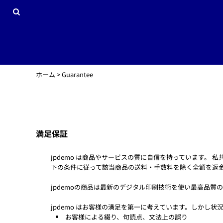
JPY - Japan Yen
サッカーデモサイト
プライバシーポリシーとクッキーについて
ホーム
オリジナルワッペン
利用規約
商品一覧
DTGプリントインフォメーション
商品一覧
昇華加工インフォメーション
会社概要
刺繍加工インフォメーション
会社概要
スクリーンプリント加工インフォメーション
お問い合わせ
ホーム
>
Guarantee
転写加工インフォメーション
ログイン
ラインストーン加工インフォメーション
新規会員登録
カート：0点
Currency:
¥
JPY
満足保証
jpdemo は商品やサービスの質に自信を持っています。
下の条件に従って該当商品の送料・手数料を除く全額を返
jpdemoの商品は最新のデジタル印刷技術を使い最高品質
jpdemo はお客様の満足を第一に考えています。しかし
お客様による綴り、句読点、文法上の誤り