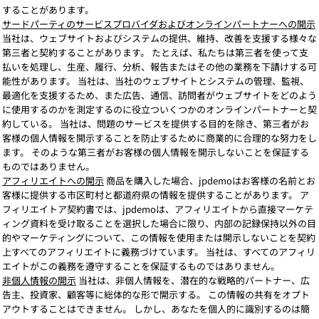
することがあります。
サードパーティのサービスプロバイダおよびオンラインパートナーへの開示
当社は、ウェブサイトおよびシステムの提供、維持、改善を支援する様々な
第三者と契約することがあります。 たとえば、私たちは第三者を使って支
払いを処理し、生産、履行、分析、報告またはその他の業務を下請けする可
能性があります。 当社は、当社のウェブサイトとシステムの管理、監視、
最適化を支援するため、また広告、通信、訪問者がウェブサイトをどのよう
に使用するのかを測定するのに役立ついくつかのオンラインパートナーと契
約している。 当社は、問題のサービスを提供する目的を除き、第三者がお
客様の個人情報を開示することを防止するために商業的に合理的な努力をし
ます。 そのような第三者がお客様の個人情報を開示しないことを保証する
ものではありません。
アフィリエイトへの開示
商品を購入した場合、jpdemoはお客様の名前とお
客様に提供する市区町村と都道府県の情報を提供することがあります。 ア
フィリエイトア契約書では、jpdemoは、アフィリエイトから直接マーケテ
ィング資料を受け取ることを選択した場合に限り、内部の記録保持以外の目
的やマーケティングについて、この情報を使用または開示しないことを契約
上すべてのアフィリエイトに義務づけています。 当社は、すべてのアフィリ
エイトがこの義務を遵守することを保証するものではありません。
非個人情報の開示
当社は、非個人情報を、潜在的な戦略的パートナー、広
告主、投資家、顧客等に総体的な形で開示する。 この情報の共有をオプト
アウトすることはできません。 しかし、あなたを個人的に識別するのは簡