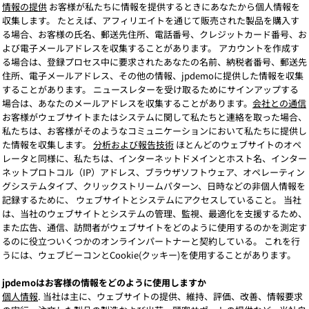
情報の提供
お客様が私たちに情報を提供するときにあなたから個人情報を
収集します。 たとえば、アフィリエイトを通じて販売された製品を購入す
る場合、お客様の氏名、郵送先住所、電話番号、クレジットカード番号、お
よび電子メールアドレスを収集することがあります。 アカウントを作成す
る場合は、登録プロセス中に要求されたあなたの名前、納税者番号、郵送先
住所、電子メールアドレス、その他の情報、jpdemoに提供した情報を収集
することがあります。 ニュースレターを受け取るためにサインアップする
場合は、あなたのメールアドレスを収集することがあります。
会社との通信
お客様がウェブサイトまたはシステムに関して私たちと連絡を取った場合、
私たちは、お客様がそのようなコミュニケーションにおいて私たちに提供し
た情報を収集します。
分析および報告技術
ほとんどのウェブサイトのオペ
レータと同様に、私たちは、インターネットドメインとホスト名、インター
ネットプロトコル（IP）アドレス、ブラウザソフトウェア、オペレーティン
グシステムタイプ、クリックストリームパターン、日時などの非個人情報を
記録するために、 ウェブサイトとシステムにアクセスしていること。 当社
は、当社のウェブサイトとシステムの管理、監視、最適化を支援するため、
また広告、通信、訪問者がウェブサイトをどのように使用するのかを測定す
るのに役立ついくつかのオンラインパートナーと契約している。 これを行
うには、ウェブビーコンとCookie(クッキー)を使用することがあります。
jpdemoはお客様の情報をどのように使用しますか
個人情報
. 当社は主に、ウェブサイトの提供、維持、評価、改善、情報要求