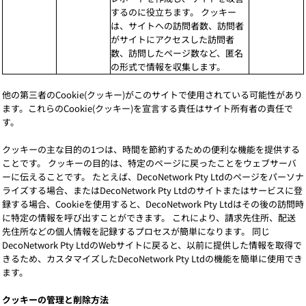
するのに役立ちます。 クッキー
は、サイトへの訪問者数、訪問者
がサイトにアクセスした訪問者
数、訪問したページ数など、匿名
の形式で情報を収集します。
他の第三者のCookie(クッキー)がこのサイトで使用されている可能性があり
ます。これらのCookie(クッキー)を宣言する責任はサイト所有者の責任で
す。
クッキーの主な目的の1つは、時間を節約するための便利な機能を提供する
ことです。 クッキーの目的は、特定のページに戻ったことをウェブサーバ
ーに伝えることです。 たとえば、DecoNetwork Pty Ltdのページをパーソナ
ライズする場合、またはDecoNetwork Pty Ltdのサイトまたはサービスに登
録する場合、Cookieを使用すると、DecoNetwork Pty Ltdはその後の訪問時
に特定の情報を呼び出すことができます。 これにより、請求先住所、配送
先住所などの個人情報を記録するプロセスが簡単になります。 同じ
DecoNetwork Pty LtdのWebサイトに戻ると、以前に提供した情報を取得で
きるため、カスタマイズしたDecoNetwork Pty Ltdの機能を簡単に使用でき
ます。
クッキーの管理と削除方法