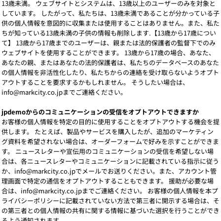
13歳未満。 ウェブサイトとシステムは、13歳以上のユーザーのみを対象と
しています。 したがって、私たちは、13歳未満であることが分かっている子
供の個人情報を意図的に収集または使用することはありません。また、私た
ちが知っている13歳未満の子供の情報も削除します.【13歳から17歳につい
て】 13歳から17歳までのユーザーは、親または法的保護者の監督下でのみ
ウェブサイトを使用することができます。 13歳から17歳の場合、あなた、
あなたの親、またはあなたの法的保護者は、私たちのデータベースのあなた
の個人情報を非活性化したり、私たちからの連絡を受け取らないようオプト
アウトすることを要求するかもしれません。 そうしたい場合は、
info@markcity.co.jpまでご連絡ください。
jpdemoからのコミュニケーションの受信をオプトアウトできますか
お客様の個人情報を特定の目的に使用することをオプトアウトする機会を提
供します。 たとえば、製品やサービスを購入したが、追加のマーケティン
グ資料を希望されない場合は、オーダーフォームで好みを示すことができま
す。 ニュースレターや宣伝用のコミュニケーションの受信を希望しない場
合は、各ニュースレターやコミュニケーションに記載されている指示に従う
か、info@markcity.co.jpでメールでお送りください。また、アカウント管
理画面で特定の通信をオプトアウトすることもできます。 援助が必要な場
合は、info@markcity.co.jpまでご連絡ください。 お客様の個人情報を本プ
ライバシーポリシーに記載されていない方法で第三者に開示する場合は、そ
の第三者との個人情報の共有に関する情報に基づいた選択を行うことができ
るよう通知されます。