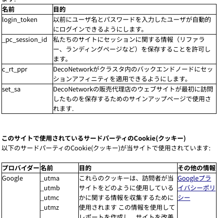
名前
目的
login_token
以前にユーザ名とパスワードを入力したユーザが自動的
にログインできるようにします。
_pc_session_id
私たちのサイトにセッションに関する情報（リファラ
ー、ランディングページなど）を保存することを許可し
ます。
c_rt_ppr
DecoNetworkがクラスタ内のバックエンドノードにセッ
ションアフィニティを適用できるようにします。
set_sa
DecoNetworkの販売代理店のウェブサイトが最初に訪問
したものを保存するためのサインアップページで使用さ
れます.
このサイトで使用されているサードパーティのCookie(クッキー)
以下のサードパーティのCookie(クッキー)が当サイトで使用されています:
プロバイダー
名前
目的
その他の情報
Google
_utma
これらのクッキーは、訪問者が当
Googleプラ
_utmb
サイトをどのように使用している
イバシーポリ
_utmc
かに関する情報を収集するために
シー
_utmz
使用されます この情報を使用して
レポートを作成し、サイトを改善