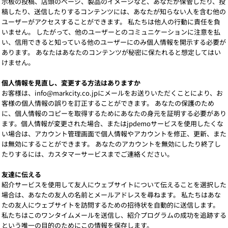
示板の投稿、店頭のページ、製品のイメージなど、あなたが保管したり、投
稿したり、送信したりするコンテンツには、あなたが知らない人を含む他の
ユーザーがアクセスすることができます。 私たちは他人の行動に責任を負
いません。 したがって、他のユーザーとのコミュニケーションに注意を払
い、信用できると知っている他のユーザーにのみ個人情報を開示する必要が
あります。 あなたはあなたのコンテンツが秘密に保たれると想定してはい
けません。
個人情報を見直し、変更する方法はありますか
お客様は、info@markcity.co.jpにメールをお送りいただくことにより、お
客様の個人情報の誤りを訂正することができます。 あなたの保護のため
に、個人情報のコピーを取得するためにあなたの身元を証明する必要があり
ます。個人情報が変更された場合、またはjpdemoサービスを使用したくな
い場合は、アカウント管理画面で個人情報やアカウントを修正、更新、また
は無効にすることができます。 あなたのアカウントを無効にしたり終了し
たりするには、カスタマーサービスまでご連絡ください。
友達に伝える
紹介サービスを使用して友人にウェブサイトについて伝えることを選択した
場合は、あなたの友人の名前とメールアドレスを尋ねます。 私たちはあな
たの友人にウェブサイトを訪問するための招待状を自動的に送信します。
私たちはこのワンタイムメールを送信し、紹介プログラムの成功を追跡する
という唯一の目的のためにこの情報を保存します。