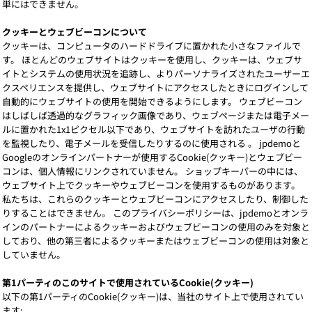
単にはできません。
クッキーとウェブビーコンについて
クッキーは、コンピュータのハードドライブに置かれた小さなファイルで
す。 ほとんどのウェブサイトはクッキーを使用し、クッキーは、ウェブサ
イトとシステムの使用状況を追跡し、よりパーソナライズされたユーザーエ
クスペリエンスを提供し、ウェブサイトにアクセスしたときにログインして
自動的にウェブサイトの使用を開始できるようにします。 ウェブビーコン
はしばしば透過的なグラフィック画像であり、ウェブページまたは電子メー
ルに置かれた1x1ピクセル以下であり、ウェブサイトを訪れたユーザの行動
を監視したり、電子メールを受信したりするのに使用される 。 jpdemoと
Googleのオンラインパートナーが使用するCookie(クッキー)とウェブビー
コンは、個人情報にリンクされていません。 ショップキーパーの中には、
ウェブサイト上でクッキーやウェブビーコンを使用するものがあります。
私たちは、これらのクッキーとウェブビーコンにアクセスしたり、制御した
りすることはできません。 このプライバシーポリシーは、jpdemoとオンラ
インのパートナーによるクッキーおよびウェブビーコンの使用のみを対象と
しており、他の第三者によるクッキーまたはウェブビーコンの使用は対象と
していません。
第1パーティのこのサイトで使用されているCookie(クッキー)
以下の第1パーティのCookie(クッキー)は、当社のサイト上で使用されてい
ます: