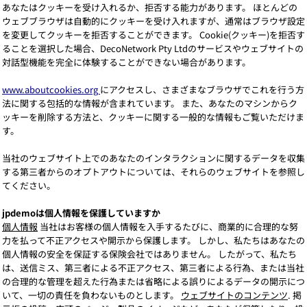
あなたはクッキーを受け入れるか、拒否する能力があります。 ほとんどの
ウェブブラウザは自動的にクッキーを受け入れますが、通常はブラウザ設定
を変更してクッキーを拒否することができます。 Cookie(クッキー)を拒否す
ることを選択した場合、DecoNetwork Pty Ltdのサービスやウェブサイトの
対話型機能を完全に体験することができない場合があります。
www.aboutcookies.org
にアクセスし、さまざまなブラウザでこれを行う方
法に関する包括的な情報が含まれています。 また、あなたのマシンからク
ッキーを削除する方法と、クッキーに関する一般的な情報もご覧いただけま
す。
当社のウェブサイト上でのあなたのインタラクションに関するデータを収集
する第三者からのオプトアウトについては、それらのウェブサイトを参照し
てください。
jpdemoは個人情報を保護していますか
個人情報
当社はお客様の個人情報を入手するたびに、商業的に合理的な努
力を払って不正アクセスや開示から保護します。 しかし、私たちはあなたの
個人情報の安全を保証する保険会社ではありません。 したがって、私たち
は、送信ミス、第三者による不正アクセス、第三者による行為、または当社
の合理的な管理を超えた行為または省略による誤りによるデータの開示につ
いて、一切の責任を負わないものとします。
ウェブサイトのコンテンツ
. 掲