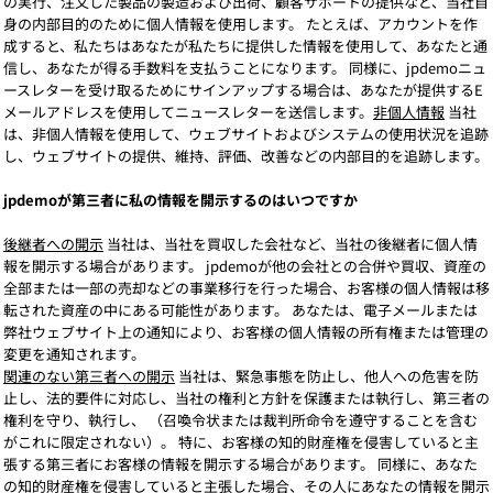
の実行、注文した製品の製造および出荷、顧客サポートの提供など、当社自
身の内部目的のために個人情報を使用します。 たとえば、アカウントを作
成すると、私たちはあなたが私たちに提供した情報を使用して、あなたと通
信し、あなたが得る手数料を支払うことになります。 同様に、jpdemoニュ
ースレターを受け取るためにサインアップする場合は、あなたが提供するE
メールアドレスを使用してニュースレターを送信します。
非個人情報
当社
は、非個人情報を使用して、ウェブサイトおよびシステムの使用状況を追跡
し、ウェブサイトの提供、維持、評価、改善などの内部目的を追跡します。
jpdemoが第三者に私の情報を開示するのはいつですか
後継者への開示
当社は、当社を買収した会社など、当社の後継者に個人情
報を開示する場合があります。 jpdemoが他の会社との合併や買収、資産の
全部または一部の売却などの事業移行を行った場合、お客様の個人情報は移
転された資産の中にある可能性があります。 あなたは、電子メールまたは
弊社ウェブサイト上の通知により、お客様の個人情報の所有権または管理の
変更を通知されます。
関連のない第三者への開示
当社は、緊急事態を防止し、他人への危害を防
止し、法的要件に対応し、当社の権利と方針を保護または執行し、第三者の
権利を守り、執行し、 （召喚令状または裁判所命令を遵守することを含む
がこれに限定されない）。 特に、お客様の知的財産権を侵害していると主
張する第三者にお客様の情報を開示する場合があります。 同様に、あなた
の知的財産権を侵害していると主張した場合、その人にあなたの情報を開示