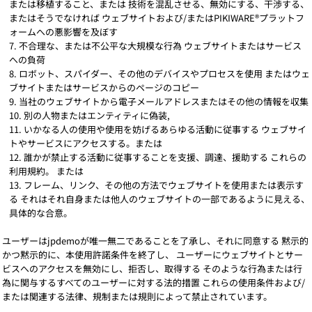
または移植すること、または 技術を混乱させる、無効にする、干渉する、
またはそうでなければ ウェブサイトおよび/またはPIKIWARE®プラットフ
ォームへの悪影響を及ぼす
不合理な、または不公平な大規模な行為 ウェブサイトまたはサービス
への負荷
ロボット、スパイダー、その他のデバイスやプロセスを使用 またはウェ
ブサイトまたはサービスからのページのコピー
当社のウェブサイトから電子メールアドレスまたはその他の情報を収集
別の人物またはエンティティに偽装,
いかなる人の使用や使用を妨げるあらゆる活動に従事する ウェブサイ
トやサービスにアクセスする。または
誰かが禁止する活動に従事することを支援、調達、援助する これらの
利用規約。 または
フレーム、リンク、その他の方法でウェブサイトを使用または表示す
る それはそれ自身または他人のウェブサイトの一部であるように見える、
具体的な合意。
ユーザーはjpdemoが唯一無二であることを了承し、それに同意する 黙示的
かつ黙示的に、本使用許諾条件を終了し、 ユーザーにウェブサイトとサー
ビスへのアクセスを無効にし、拒否し、取得する そのような行為または行
為に関与するすべてのユーザーに対する法的措置 これらの使用条件および/
または関連する法律、規制または規則によって禁止されています。