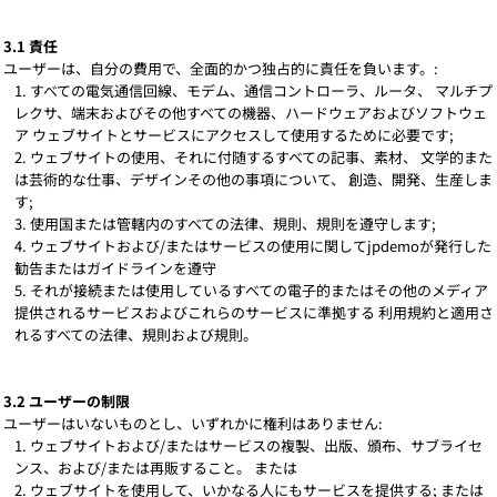
3.1 責任
ユーザーは、自分の費用で、全面的かつ独占的に責任を負います。:
すべての電気通信回線、モデム、通信コントローラ、ルータ、 マルチプ
レクサ、端末およびその他すべての機器、ハードウェアおよびソフトウェ
ア ウェブサイトとサービスにアクセスして使用するために必要です;
ウェブサイトの使用、それに付随するすべての記事、素材、 文学的また
は芸術的な仕事、デザインその他の事項について、 創造、開発、生産しま
す;
使用国または管轄内のすべての法律、規則、規則を遵守します;
ウェブサイトおよび/またはサービスの使用に関してjpdemoが発行した
勧告またはガイドラインを遵守
それが接続または使用しているすべての電子的またはその他のメディア
提供されるサービスおよびこれらのサービスに準拠する 利用規約と適用さ
れるすべての法律、規則および規則。
3.2 ユーザーの制限
ユーザーはいないものとし、いずれかに権利はありません:
ウェブサイトおよび/またはサービスの複製、出版、頒布、サブライセ
ンス、および/または再販すること。 または
ウェブサイトを使用して、いかなる人にもサービスを提供する; または