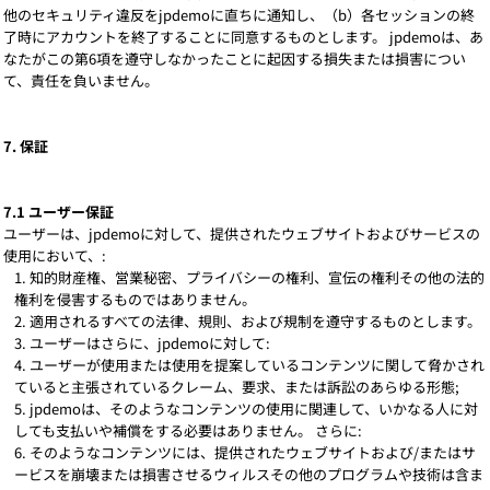
他のセキュリティ違反をjpdemoに直ちに通知し、（b）各セッションの終
了時にアカウントを終了することに同意するものとします。 jpdemoは、あ
なたがこの第6項を遵守しなかったことに起因する損失または損害につい
て、責任を負いません。
7. 保証
7.1 ユーザー保証
ユーザーは、jpdemoに対して、提供されたウェブサイトおよびサービスの
使用において、:
知的財産権、営業秘密、プライバシーの権利、宣伝の権利その他の法的
権利を侵害するものではありません。
適用されるすべての法律、規則、および規制を遵守するものとします。
ユーザーはさらに、jpdemoに対して:
ユーザーが使用または使用を提案しているコンテンツに関して脅かされ
ていると主張されているクレーム、要求、または訴訟のあらゆる形態;
jpdemoは、そのようなコンテンツの使用に関連して、いかなる人に対
しても支払いや補償をする必要はありません。 さらに:
そのようなコンテンツには、提供されたウェブサイトおよび/またはサ
ービスを崩壊または損害させるウィルスその他のプログラムや技術は含ま