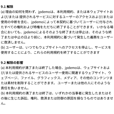
9.1 解除
(a) 理由の如何を問わず、jpdemoは、本利用規約、または本ウェブサイトお
よび/または 提供されるサービスに対するユーザーのアクセスおよび/または
使用の中断を含む、 jpdemoによって本契約に基づいてユーザーに付与され
たすべての権利および特権をただちに終了することができます。 いかなる場
合においても、jpdemoによるそのような終了または停止は、そのような終
了または中止の日より前に、本利用規約に基づいて発生した義務をユーザー
に救済しません。
(b) ユーザーは、いつでもウェブサイトへのアクセスを停止し、サービスを
使用することにより、これらの利用規約を終了することができます
9.2 解除の影響
(a) 本利用規約が満了または終了した場合、jpdemoは、ウェブサイトおよ
び/または提供されるサービスのユーザー使用に関連するウェブサイト、ウ
ェブページ、ファイル、グラフィックス、メディア、その他のコンテンツま
たは素材を削除することができます。 ユーザーまたは他の人にそのような
責任を負いません。
(b) 本利用規約の満了または終了は、いずれかの当事者に発生したまたはそ
の後に生じた訴訟、権利、救済または防御の原因を損なうものではありませ
ん。