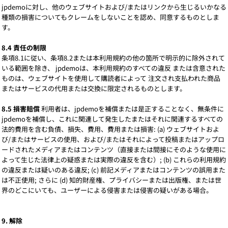
jpdemoに対し、他のウェブサイトおよび/またはリンクから生じるいかなる
種類の損害についてもクレームをしないことを認め、同意するものとしま
す。
8.4 責任の制限
条項8.1に従い、条項8.2または本利用規約の他の箇所で明示的に除外されて
いる範囲を除き、 jpdemoは、本利用規約のすべての違反 または含意された
ものは、ウェブサイトを使用して購読者によって 注文され支払われた商品
またはサービスの代用または交換に限定されるものとします。
8.5 損害賠償
利用者は、jpdemoを補償または是正することなく、無条件に
jpdemoを補償し、これに関連して発生したまたはそれに関連するすべての
法的費用を含む負債、損失、費用、費用または損害: (a) ウェブサイトおよ
び/またはサービスの使用、および/またはそれによって投稿またはアップロ
ードされたメディアまたはコンテンツ（直接または間接にそのような使用に
よって生じた法律上の疑惑または実際の違反を含む）; (b) これらの利用規約
の違反または疑いのある違反; (c) 前記メディアまたはコンテンツの誤用また
は不正使用; さらに (d) 知的財産権、プライバシーまたは出版権、または世
界のどこにいても、ユーザーによる侵害または侵害の疑いがある場合。
9. 解除