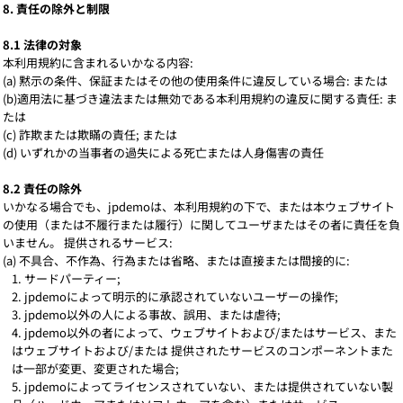
8. 責任の除外と制限
8.1 法律の対象
本利用規約に含まれるいかなる内容:
(a) 黙示の条件、保証またはその他の使用条件に違反している場合: または
(b)適用法に基づき違法または無効である本利用規約の違反に関する責任: ま
たは
(c) 詐欺または欺瞞の責任; または
(d) いずれかの当事者の過失による死亡または人身傷害の責任
8.2 責任の除外
いかなる場合でも、jpdemoは、本利用規約の下で、または本ウェブサイト
の使用（または不履行または履行）に関してユーザまたはその者に責任を負
いません。 提供されるサービス:
(a) 不具合、不作為、行為または省略、または直接または間接的に:
サードパーティー;
jpdemoによって明示的に承認されていないユーザーの操作;
jpdemo以外の人による事故、誤用、または虐待;
jpdemo以外の者によって、ウェブサイトおよび/またはサービス、また
はウェブサイトおよび/または 提供されたサービスのコンポーネントまた
は一部が変更、変更された場合;
jpdemoによってライセンスされていない、または提供されていない製