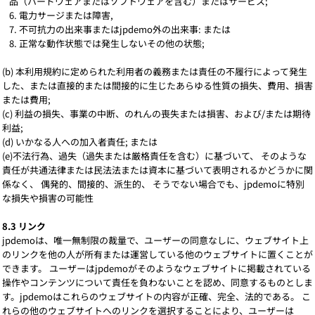
品（ハードウェアまたはソフトウェアを含む）またはサービス;
電力サージまたは障害,
不可抗力の出来事またはjpdemo外の出来事: または
正常な動作状態では発生しないその他の状態;
(b) 本利用規約に定められた利用者の義務または責任の不履行によって発生
した、または直接的または間接的に生じたあらゆる性質の損失、費用、損害
または費用;
(c) 利益の損失、事業の中断、のれんの喪失または損害、および/または期待
利益;
(d) いかなる人への加入者責任; または
(e)不法行為、過失（過失または厳格責任を含む）に基づいて、 そのような
責任が共通法律または民法法または資本に基づいて表明されるかどうかに関
係なく、 偶発的、間接的、派生的、 そうでない場合でも、jpdemoに特別
な損失や損害の可能性
8.3 リンク
jpdemoは、唯一無制限の裁量で、ユーザーの同意なしに、ウェブサイト上
のリンクを他の人が所有または運営している他のウェブサイトに置くことが
できます。 ユーザーはjpdemoがそのようなウェブサイトに掲載されている
操作やコンテンツについて責任を負わないことを認め、同意するものとしま
す。jpdemoはこれらのウェブサイトの内容が正確、完全、法的である。 こ
れらの他のウェブサイトへのリンクを選択することにより、ユーザーは