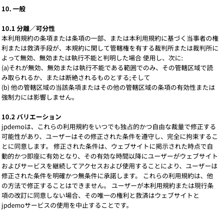
10. 一般
10.1 分離／可分性
本利用規約の条項または条項の一部、または本利用規約に基づく当事者の権
利または救済手段が、本規約に関して管轄権を有する裁判所または裁判所に
よって無効、無効または執行不能と判明した場合 使用し、次に:
(a)それが無効、無効または執行不能である範囲でのみ、その管轄区域で読
み取られるか、または断絶されるものとする;そして
(b) 他の管轄区域の当該条項またはその他の管轄区域の条項の有効性または
強制力には影響しません。
10.2 バリエーション
jpdemoは、これらの利用規約をいつでも独占的かつ自由な裁量で修正する
可能性があり、ユーザーはその修正された条件を遵守し、完全に拘束するこ
とに同意します。 修正された条件は、ウェブサイトに掲示された時点で自
動的かつ即座に有効となり、その有効な時間以降にユーザーがウェブサイト
およびサービスを継続してアクセスおよび使用することにより、ユーザーは
修正された条件を明確かつ無条件に承諾します。 これらの利用規約は、他
の方法で修正することはできません。 ユーザーが本利用規約または現行条
項の改訂に同意しない場合、その唯一の権利と救済はウェブサイトと
jpdemoサービスの使用を中止することです。