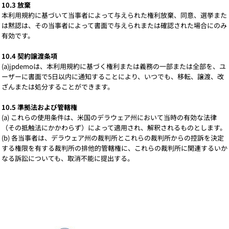
10.3 放棄
本利用規約に基づいて当事者によって与えられた権利放棄、同意、選挙また
は黙認は、その当事者によって書面で与えられまたは確認された場合にのみ
有効です。
10.4 契約譲渡条項
(a)jpdemoは、本利用規約に基づく権利または義務の一部または全部を、ユ
ーザーに書面で5日以内に通知することにより、いつでも、移転、譲渡、改
ざんまたは処分することができます。
10.5 準拠法および管轄権
(a) これらの使用条件は、米国のデラウェア州において当時の有効な法律
（その抵触法にかかわらず）によって適用され、解釈されるものとします。
(b) 各当事者は、デラウェア州の裁判所とこれらの裁判所からの控訴を決定
する権限を有する裁判所の排他的管轄権に、これらの裁判所に関連するいか
なる訴訟についても、取消不能に提出する。