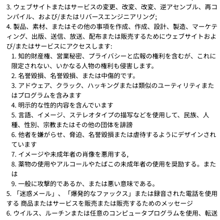
ウェブサイトまたはサービスの変更、改変、改変、逆アセンブル、再コ
ンパイル、および/またはリバースエンジニアリング;
製品、素材、またはその他の事項を作成、作成、設計、製造、マーケテ
ィング、出版、送信、放送、配布または販売するためにウェブサイトおよ
び/またはサービスにアクセスします:
知的財産権、営業秘密、プライバシーと広報の権利を含むが、これに
限定されない、いかなる人物の権利も侵害します。
名誉毀損、名誉毀損、または中傷的です。
アドウェア、クラック、ハッキングまたは類似のユーティリティまた
はプログラムを含みます
明示的な性的内容を含んでいます
言語、イメージ、ステレオタイプの描写などを使用して、民族、人
種、性別、宗教またはその他の団体を誹謗
他者を嫌がらせ、脅迫、名誉毀損または虐待するようにデザインされ
ています
イメージや未成年者の肖像を悪用する,
薬物の使用やアルコールやたばこの未成年者の使用を奨励する。また
は
一般に攻撃的であるか、または悪い意味である。
「迷惑メール」、「爆発的なファックス」または録音された電話を使用
する 商品またはサービスを販売または販売するためのメッセージ
ウイルス、ルーチンまたは任意のコンピュータプログラムを使用、転送