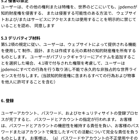
5.2 侵害の禁止
ユーザーは、その他の権利または特権を、世界のどこにいても、jpdemoが
知的財産権を侵害する、 または侵害する可能性のある方法で、 ウェブサイ
トおよび/またはサービスにアクセスまたは使用することを明示的に禁じて
いることを認め、 同意します
5.3 デリバティブ材料
第5.2項の規定に従い、ユーザーは、ウェブサイトによって提供される機能
を使用して 制作、設計、または作成する元の素材の知的財産権を所有する
ものとします。 ユーザーがパブリックギャラリーにアイテムを追加するこ
とを選択した場合、 4.1項で付与された権限を考慮して、ユーザーは
jpdemoにすべての行為を行う取り消し不能で永久的な非独占的な世界ライ
センスを付与します。(当該知的財産権に含まれるすべての行為および物事
を他人に許可することを含む）
6. 登録
ユーザーアカウント、パスワード、およびセキュリティサイトの登録プロセ
スが完了すると、 パスワードとアカウントの指定が行われます。 お客様
は、パスワードとアカウントの機密性を維持する責任を負い、お客様のパス
ワードまたはアカウントで発生したすべての活動について完全な責任を負う
ものとします。 お客様は、（a）パスワードやアカウントの不正使用やその