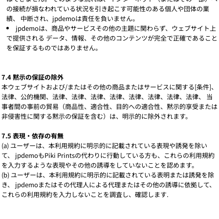
の接続が損なわれている状況を引き起こす可能性のある個人や団体の業
績、 中断され、jpdemoは責任を負いません。
jpdemoは、商品やサービスその他の主題に関わらず、ウェブサイト上
で提供される データ、情報、その他のコンテンツが完全で正確であること
を保証するものではありません。
7.4 黙示の保証の除外
本ウェブサイトおよび/またはその他の商品またはサービスに関する[条件]、
法律、公的機関、法律、法律、法律、法律、法律、法律、法律、法律、 当
事者間の事前の貿易（商品性、適合性、目的への適合性、黙示的享受または
非侵害性に関する黙示の保証を含む）は、明示的に除外されます。
7.5 表現・依存の有無
(a) ユーザーは、本利用規約に明示的に記載されている表現や誘発を除い
て、 jpdemoもPiki Printsの代わりに行動している方も、これらの利用規約
を入力するような表現やその他の誘導をしていないことを認めます。
(b) ユーザーは、本利用規約に明示的に記載されている表明または誘発を除
き、 jpdemoまたはその代理人による代理またはその他の誘導に依拠して、
これらの利用規約を入力しないことを調査し、確認します.