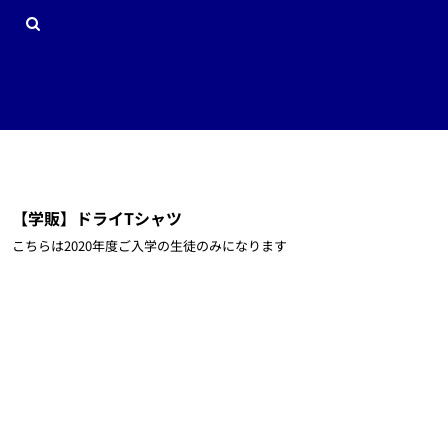
{CC} - {CN}
サッカーデモサイト
プライバシーポリシーとクッキーについて
ホーム
オリジナルワッペン
利用規約
商品一覧
DTGプリントインフォメーション
商品一覧
昇華加工インフォメーション
会社概要
刺繍加工インフォメーション
会社概要
スクリーンプリント加工インフォメーション
お問い合わせ
転写加工インフォメーション
ログイン
ラインストーン加工インフォメーション
新規会員登録
【学販】ドライTシャツ
カート：0点
こちらは2020年度ご入学の生徒のみになります
Currency: